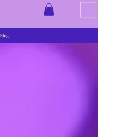
ME
NU
Blog